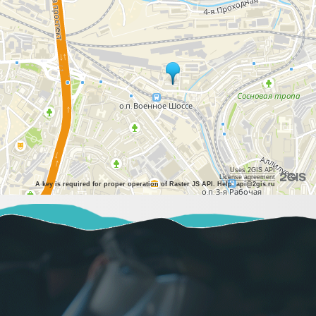
Uses 2GIS API
License agreement
A key is required for proper operation of Raster JS API. Help: api@2gis.ru